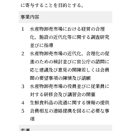
に寄与することを目的とする。
事業内容
１ 水産物卸売市場における経営の合理
化、施設の近代化等に関する調査研究
並びに指導
２ 水産物卸売市場の近代化、合理化の促
進のための検討並びに官公庁の諮問に
応じ建議及び意見の開陳若しくは会員
間の要望事項の陳情及び請願
３ 水産物卸売市場の役員並びに従業員に
対する研修会及び講習会の開催
４ 生鮮食料品の流通に関する情報の提供
５ 会員相互の連絡提携を図るに必要な事
項
変遷