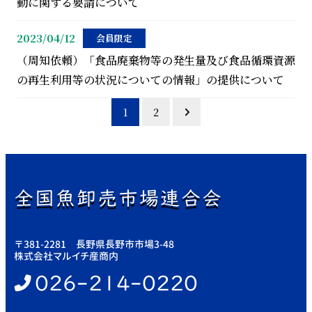
動に関する要請について
2023/04/12
会員限定
（周知依頼）「食品廃棄物等の発生量及び食品循環資源
の再生利用等の状況についての情報」の提供について
投
1
2
稿
の
全国魚卸売市場連合会
ペ
ー
〒381-2281 長野県長野市市場3-48
株式会社マルイチ産商内
ジ
026-214-0220
送